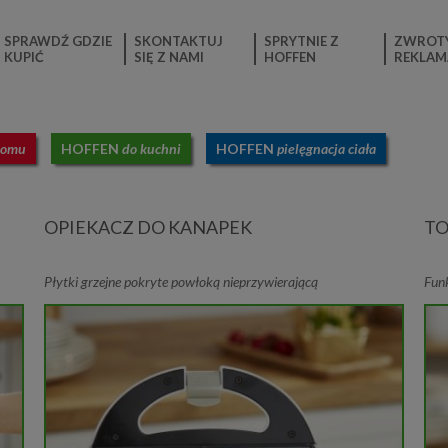
SPRAWDŹ GDZIE
SKONTAKTUJ
SPRYTNIE Z
ZWROTY
KUPIĆ
SIĘ Z NAMI
HOFFEN
REKLAM
domu
HOFFEN
do kuchni
HOFFEN
pielęgnacja ciała
OPIEKACZ DO KANAPEK
TO
Płytki grzejne pokryte powłoką nieprzywierającą
Fun