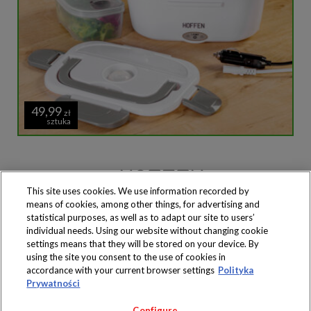
49,99
zł
sztuka
This site uses cookies. We use information recorded by
means of cookies, among other things, for advertising and
Produkty dostępne
wyłącznie w sklepach
statistical purposes, as well as to adapt our site to users’
individual needs. Using our website without changing cookie
settings means that they will be stored on your device. By
using the site you consent to the use of cookies in
accordance with your current browser settings
Polityka
Prywatności
Copyright 2019 Jeronimo Martins Polska S.A.
Regulamin serwisu
Polityka prywatności
Configure