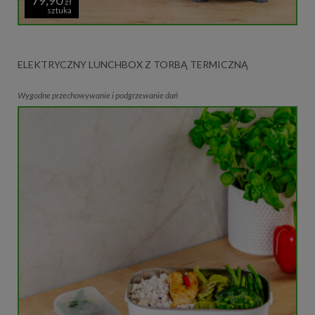
zł
sztuka
ELEKTRYCZNY LUNCHBOX Z TORBĄ TERMICZNĄ
Wygodne przechowywanie i podgrzewanie dań