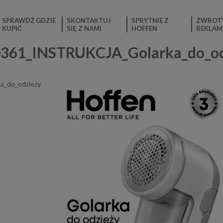
SPRAWDŹ GDZIE
SKONTAKTUJ
SPRYTNIE Z
ZWROTY
KUPIĆ
SIĘ Z NAMI
HOFFEN
REKLAM
61_INSTRUKCJA_Golarka_do_od