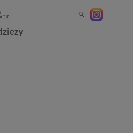
 I
ACJE
ziezy