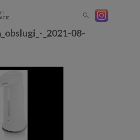
 I
ACJE
_obslugi_-_2021-08-